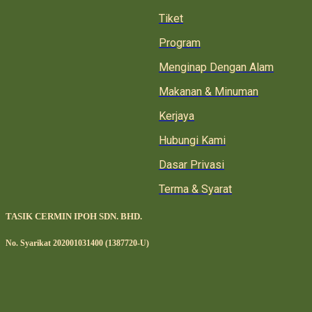
Tiket
Program
Menginap Dengan Alam
Makanan & Minuman
Kerjaya
Hubungi Kami
Dasar Privasi
Terma & Syarat
TASIK CERMIN IPOH SDN. BHD.
No. Syarikat 202001031400 (1387720-U)