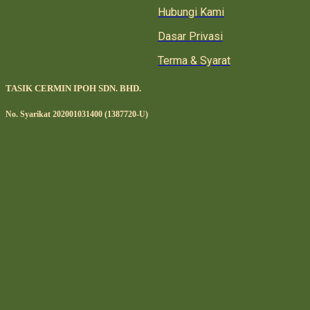
Hubungi Kami
Dasar Privasi
Terma & Syarat
TASIK CERMIN IPOH SDN. BHD.
No. Syarikat 202001031400 (1387720-U)